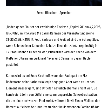
Bernd Hölscher - Sprecher
„Baden gehen“ lautet der zweideutige Titel von „Kapitel 20“ am 4.2.2025,
19:30 Uhr, im
who killed the pig
im Rahmen der Veranstaltungsreihe
STORIES.WEIN.MUSIK. Pool, Badesee und Freibad sind die Schauplätze,
wenn Schauspieler Sebastian Schulze liest, der zuletzt regelmäßig in
TV-Produktionen zu sehen war. Musikalisch wird der Abend von dem
Gießener Gitarristen Burkhard Mayer und Sängerin Sigrun Bepler
gestaltet.
Kurios wird es bei Bodo Kirchhoff, wenn der Badegast am Fkk-
Badestarnd seiner Arbeitskollegin begegnet. Aber wenn es um das
Element Wasser geht, sind Untiefen natürlich ebenfalls nicht weit. So
konstruiert John von Düffel eine spannungsreiche Schwebesituation,
die um einen schwarzen Pool kreist, während David Foster Wallace den
Moment auf einem Sprungturm zu einer beklemmenden Coming Of Age-