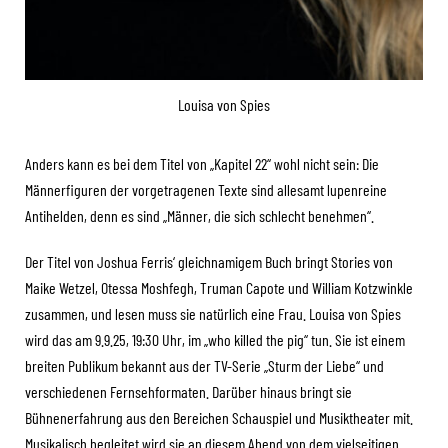
Louisa von Spies
Anders kann es bei dem Titel von „Kapitel 22“ wohl nicht sein: Die
Männerfiguren der vorgetragenen Texte sind allesamt lupenreine
Antihelden, denn es sind „Männer, die sich schlecht benehmen“.
Der Titel von Joshua Ferris‘ gleichnamigem Buch bringt Stories von
Maike Wetzel, Otessa Moshfegh, Truman Capote und William Kotzwinkle
zusammen, und lesen muss sie natürlich eine Frau. Louisa von Spies
wird das am 9.9.25, 19:30 Uhr, im „who killed the pig“ tun. Sie ist einem
breiten Publikum bekannt aus der TV-Serie „Sturm der Liebe“ und
verschiedenen Fernsehformaten. Darüber hinaus bringt sie
Bühnenerfahrung aus den Bereichen Schauspiel und Musiktheater mit.
Musikalisch begleitet wird sie an diesem Abend von dem vielseitigen